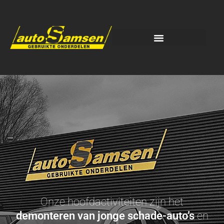
Onze hoofdactiviteiten zijn het
demonteren van jonge schade-auto’s
en