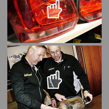
bekijken.
in ons magazijn. Deze voorraad is ook online te
Al onze onderdelen liggen overzichtelijk gesorteerd
Onderdelen
Lees meer
grondige inspectie of alles daadwerkelijk in orde is.
Geen onderdeel verlaat AutoSamsen zonder een
Inspectie